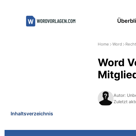
Zum
Inhalt
Überbl
springen
Home
Word
Recht
Word V
Mitglie
Autor: Unb
Zuletzt akt
Inhaltsverzeichnis