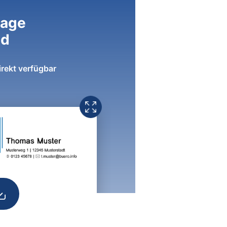
lage
ad
irekt verfügbar