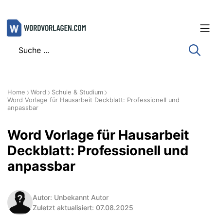
Zum
Inhalt
springen
Home
Word
Schule & Studium
Word Vorlage für Hausarbeit Deckblatt: Professionell und
anpassbar
Word Vorlage für Hausarbeit
Deckblatt: Professionell und
anpassbar
Autor: Unbekannt Autor
Zuletzt aktualisiert: 07.08.2025