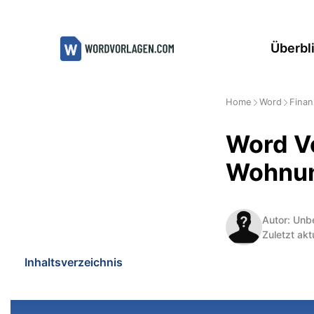
Zum
Inhalt
Überbl
springen
Home
Word
Finan
Word Vo
Wohnu
Autor: Unb
Zuletzt akt
Inhaltsverzeichnis