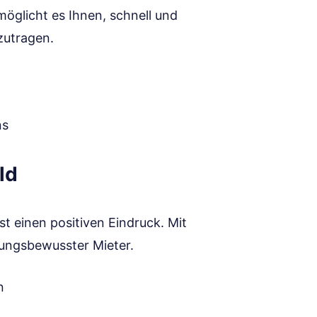
möglicht es Ihnen, schnell und
zutragen.
ns
ld
st einen positiven Eindruck. Mit
tungsbewusster Mieter.
n