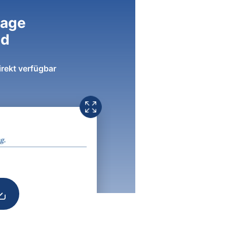
lage
ad
irekt verfügbar