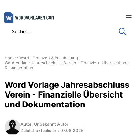
Zum
Inhalt
springen
Home
Word
Finanzen & Buchhaltung
Word Vorlage Jahresabschluss Verein - Finanzielle Übersicht und
Dokumentation
Word Vorlage Jahresabschluss
Verein - Finanzielle Übersicht
und Dokumentation
Autor: Unbekannt Autor
Zuletzt aktualisiert: 07.08.2025