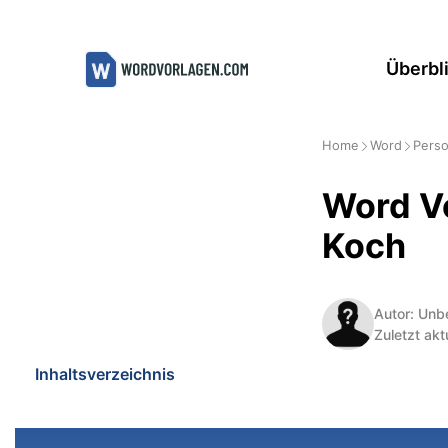
Zum
Inhalt
Überbl
springen
Home
Word
Perso
Word Vo
Koch
Autor: Unb
Zuletzt akt
Inhaltsverzeichnis