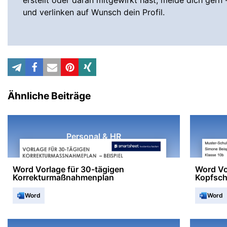
erstellt oder daran mitgewirkt hast, melde dich gern 
und verlinken auf Wunsch dein Profil.
Ähnliche Beiträge
Personal & HR
Word Vorlage für 30-tägigen
Word Vo
Korrekturmaßnahmenplan
Kopfsc
Word
Word