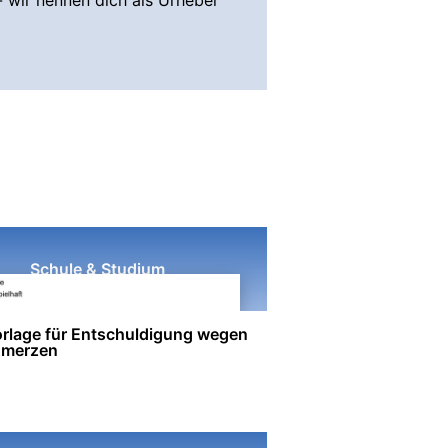
- wir nennen dich als Urheber
Schule & Studium
rlage für Entschuldigung wegen
hmerzen