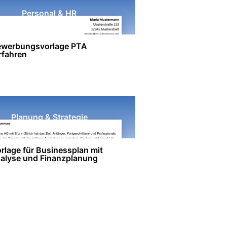
Personal & HR
ewerbungsvorlage PTA
rfahren
Planung & Strategie
rlage für Businessplan mit
alyse und Finanzplanung