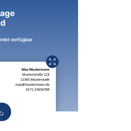
lage
ad
irekt verfügbar