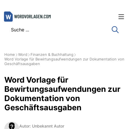
Zum
Inhalt
springen
Home
Word
Finanzen & Buchhaltung
Word Vorlage für Bewirtungsaufwendungen zur Dokumentation von
Geschäftsausgaben
Word Vorlage für
Bewirtungsaufwendungen zur
Dokumentation von
Geschäftsausgaben
Autor: Unbekannt Autor