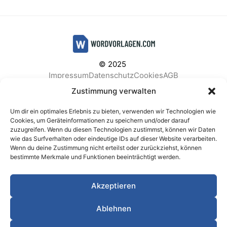
© 2025
Impressum
Datenschutz
Cookies
AGB
Facebook
Instagram
Pinterest
Zustimmung verwalten
Um dir ein optimales Erlebnis zu bieten, verwenden wir Technologien wie
Cookies, um Geräteinformationen zu speichern und/oder darauf
zuzugreifen. Wenn du diesen Technologien zustimmst, können wir Daten
BELIEBTE KATEGORIEN
wie das Surfverhalten oder eindeutige IDs auf dieser Website verarbeiten.
Wenn du deine Zustimmung nicht erteilst oder zurückziehst, können
Berichte & Analysen
Business
Einkauf & Beschaffung
bestimmte Merkmale und Funktionen beeinträchtigt werden.
Einladungen & Karten
Familie & Feste
Finanzen & Buchhaltung
Finanzen & Verträge
Akzeptieren
Freizeit & Hobby
Gesundheit & Vorsorge
IT & Datenschutz
Kinder & Betreuung
Kochen & Haushalt
Ablehnen
Kundenservice & Support
Marketing & Vertrieb