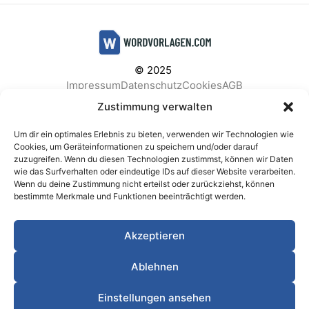
© 2025
Impressum
Datenschutz
Cookies
AGB
Facebook
Instagram
Pinterest
Zustimmung verwalten
Um dir ein optimales Erlebnis zu bieten, verwenden wir Technologien wie
Cookies, um Geräteinformationen zu speichern und/oder darauf
zuzugreifen. Wenn du diesen Technologien zustimmst, können wir Daten
BELIEBTE KATEGORIEN
wie das Surfverhalten oder eindeutige IDs auf dieser Website verarbeiten.
Wenn du deine Zustimmung nicht erteilst oder zurückziehst, können
Berichte & Analysen
Business
Einkauf & Beschaffung
bestimmte Merkmale und Funktionen beeinträchtigt werden.
Einladungen & Karten
Familie & Feste
Finanzen & Buchhaltung
Finanzen & Verträge
Akzeptieren
Freizeit & Hobby
Gesundheit & Vorsorge
IT & Datenschutz
Kinder & Betreuung
Kochen & Haushalt
Ablehnen
Kundenservice & Support
Marketing & Vertrieb
Meetings & Protokolle
Personal & HR
Planung & Strategie
Einstellungen ansehen