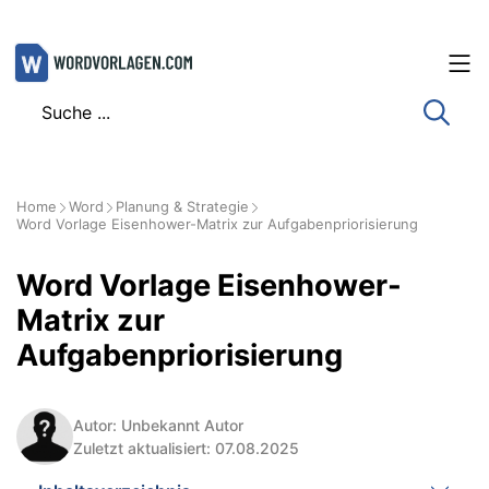
Zum
Inhalt
springen
Home
Word
Planung & Strategie
Word Vorlage Eisenhower-Matrix zur Aufgabenpriorisierung
Word Vorlage Eisenhower-
Matrix zur
Aufgabenpriorisierung
Autor: Unbekannt Autor
Zuletzt aktualisiert: 07.08.2025