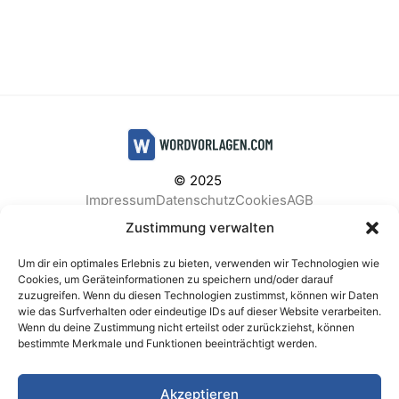
© 2025
Impressum
Datenschutz
Cookies
AGB
Facebook
Instagram
Pinterest
Zustimmung verwalten
Um dir ein optimales Erlebnis zu bieten, verwenden wir Technologien wie
Cookies, um Geräteinformationen zu speichern und/oder darauf
zuzugreifen. Wenn du diesen Technologien zustimmst, können wir Daten
BELIEBTE KATEGORIEN
wie das Surfverhalten oder eindeutige IDs auf dieser Website verarbeiten.
Wenn du deine Zustimmung nicht erteilst oder zurückziehst, können
Berichte & Analysen
Business
Einkauf & Beschaffung
bestimmte Merkmale und Funktionen beeinträchtigt werden.
Einladungen & Karten
Familie & Feste
Finanzen & Buchhaltung
Finanzen & Verträge
Akzeptieren