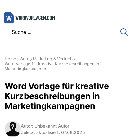
Zum
Inhalt
springen
Home
Word
Marketing & Vertrieb
Word Vorlage für kreative Kurzbeschreibungen in
Marketingkampagnen
Word Vorlage für kreative
Kurzbeschreibungen in
Marketingkampagnen
Autor: Unbekannt Autor
Zuletzt aktualisiert: 07.08.2025