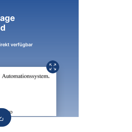
lage
ad
irekt verfügbar