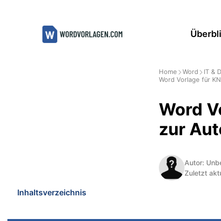
Zum
Inhalt
Überbl
springen
Home
Word
IT & 
Word Vorlage für K
Word V
zur Au
Autor: Unb
Zuletzt akt
Inhaltsverzeichnis