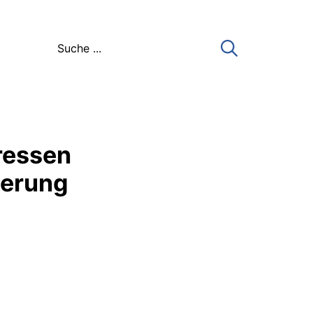
ressen
uerung