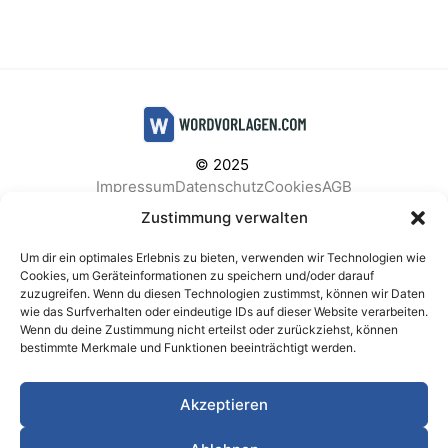
© 2025
Impressum
Datenschutz
Cookies
AGB
Facebook
Instagram
Pinterest
Zustimmung verwalten
Um dir ein optimales Erlebnis zu bieten, verwenden wir Technologien wie
Cookies, um Geräteinformationen zu speichern und/oder darauf
zuzugreifen. Wenn du diesen Technologien zustimmst, können wir Daten
BELIEBTE KATEGORIEN
wie das Surfverhalten oder eindeutige IDs auf dieser Website verarbeiten.
Wenn du deine Zustimmung nicht erteilst oder zurückziehst, können
Berichte & Analysen
Business
Einkauf & Beschaffung
bestimmte Merkmale und Funktionen beeinträchtigt werden.
Einladungen & Karten
Familie & Feste
Finanzen & Buchhaltung
Finanzen & Verträge
Akzeptieren
Freizeit & Hobby
Gesundheit & Vorsorge
IT & Datenschutz
Kinder & Betreuung
Kochen & Haushalt