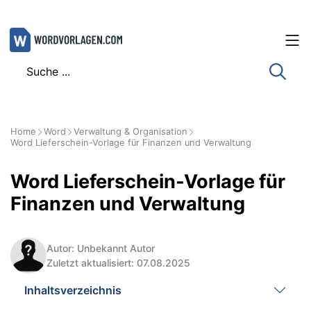
Zum
Inhalt
springen
Home
Word
Verwaltung & Organisation
Word Lieferschein-Vorlage für Finanzen und Verwaltung
Word Lieferschein-Vorlage für
Finanzen und Verwaltung
Autor: Unbekannt Autor
Zuletzt aktualisiert: 07.08.2025
Inhaltsverzeichnis