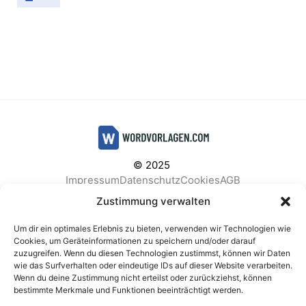
© 2025
Impressum
Datenschutz
Cookies
AGB
Facebook
Instagram
Pinterest
Zustimmung verwalten
Um dir ein optimales Erlebnis zu bieten, verwenden wir Technologien wie
Cookies, um Geräteinformationen zu speichern und/oder darauf
zuzugreifen. Wenn du diesen Technologien zustimmst, können wir Daten
BELIEBTE KATEGORIEN
wie das Surfverhalten oder eindeutige IDs auf dieser Website verarbeiten.
Wenn du deine Zustimmung nicht erteilst oder zurückziehst, können
Berichte & Analysen
Business
Einkauf & Beschaffung
bestimmte Merkmale und Funktionen beeinträchtigt werden.
Einladungen & Karten
Familie & Feste