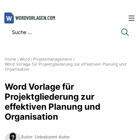
Zum
Inhalt
springen
Home
Word
Projektmanagement
Word Vorlage für Projektgliederung zur effektiven Planung und
Organisation
Word Vorlage für
Projektgliederung zur
effektiven Planung und
Organisation
Autor: Unbekannt Autor