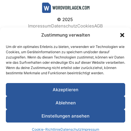
© 2025
Impressum
Datenschutz
Cookies
AGB
Facebook
Instagram
Pinterest
Zustimmung verwalten
Um dir ein optimales Erlebnis zu bieten, verwenden wir Technologien wie
Cookies, um Geräteinformationen zu speichern und/oder darauf
zuzugreifen. Wenn du diesen Technologien zustimmst, können wir Daten
BELIEBTE KATEGORIEN
wie das Surfverhalten oder eindeutige IDs auf dieser Website verarbeiten.
Wenn du deine Zustimmung nicht erteilst oder zurückziehst, können
Berichte & Analysen
Business
Einkauf & Beschaffung
bestimmte Merkmale und Funktionen beeinträchtigt werden.
Einladungen & Karten
Familie & Feste
Finanzen & Buchhaltung
Finanzen & Verträge
Akzeptieren
Freizeit & Hobby
Gesundheit & Vorsorge
IT & Datenschutz
Kinder & Betreuung
Kochen & Haushalt
Ablehnen
Kundenservice & Support
Marketing & Vertrieb
Meetings & Protokolle
Personal & HR
Planung & Strategie
Einstellungen ansehen
Privat
Produktion & Logistik
Projektmanagement
Cookie-Richtlinie
Datenschutz
Impressum