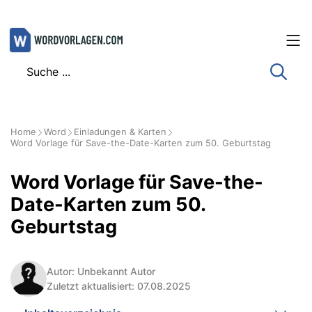
Zum
Inhalt
springen
Home
Word
Einladungen & Karten
Word Vorlage für Save-the-Date-Karten zum 50. Geburtstag
Word Vorlage für Save-the-
Date-Karten zum 50.
Geburtstag
Autor: Unbekannt Autor
Zuletzt aktualisiert: 07.08.2025