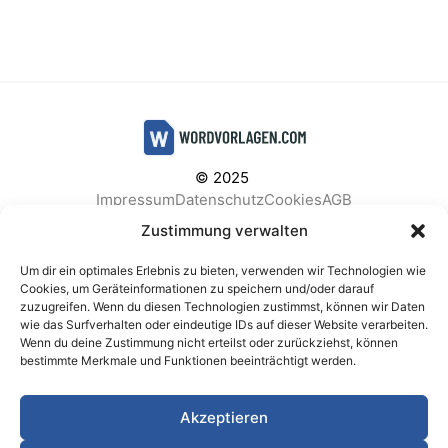
© 2025
Impressum
Datenschutz
Cookies
AGB
Facebook
Instagram
Pinterest
Zustimmung verwalten
Um dir ein optimales Erlebnis zu bieten, verwenden wir Technologien wie
Cookies, um Geräteinformationen zu speichern und/oder darauf
zuzugreifen. Wenn du diesen Technologien zustimmst, können wir Daten
BELIEBTE KATEGORIEN
wie das Surfverhalten oder eindeutige IDs auf dieser Website verarbeiten.
Wenn du deine Zustimmung nicht erteilst oder zurückziehst, können
Berichte & Analysen
Business
Einkauf & Beschaffung
bestimmte Merkmale und Funktionen beeinträchtigt werden.
Einladungen & Karten
Familie & Feste
Finanzen & Buchhaltung
Finanzen & Verträge
Akzeptieren
Freizeit & Hobby
Gesundheit & Vorsorge
IT & Datenschutz