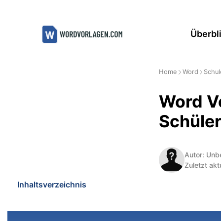
Zum
Inhalt
Überbl
springen
Home
Word
Schul
Word Vo
Schüle
Autor: Unb
Zuletzt akt
Inhaltsverzeichnis