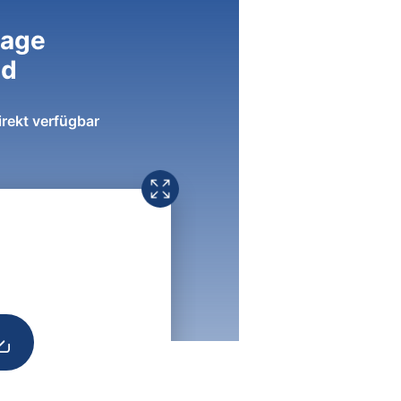
lage
ad
irekt verfügbar