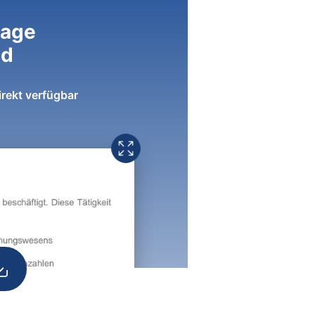
lage
ad
irekt verfügbar