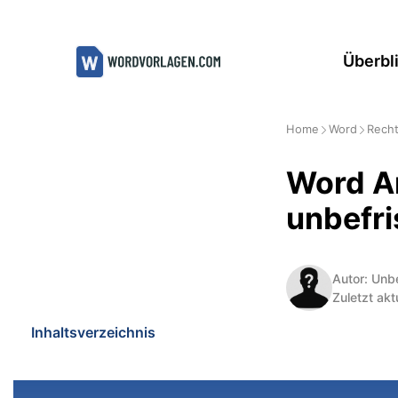
Zum
Inhalt
Überbl
springen
Home
Word
Recht
Word Ar
unbefri
Autor: Unb
Zuletzt akt
Inhaltsverzeichnis