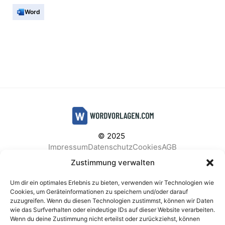
Word
© 2025
Impressum
Datenschutz
Cookies
AGB
Facebook
Instagram
Pinterest
Zustimmung verwalten
Um dir ein optimales Erlebnis zu bieten, verwenden wir Technologien wie
Cookies, um Geräteinformationen zu speichern und/oder darauf
zuzugreifen. Wenn du diesen Technologien zustimmst, können wir Daten
BELIEBTE KATEGORIEN
wie das Surfverhalten oder eindeutige IDs auf dieser Website verarbeiten.
Wenn du deine Zustimmung nicht erteilst oder zurückziehst, können
Berichte & Analysen
Business
Einkauf & Beschaffung