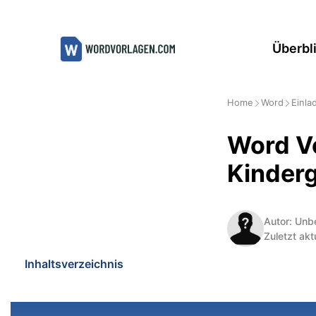
Zum
Inhalt
Überbl
springen
Home
Word
Einla
Word V
Kinder
Autor: Unb
Zuletzt akt
Inhaltsverzeichnis