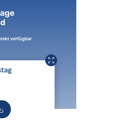
lage
ad
irekt verfügbar