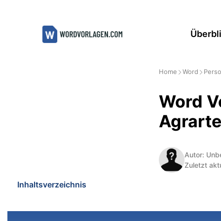
Zum
Inhalt
Überbl
springen
Home
Word
Perso
Word V
Agrarte
Autor: Unb
Zuletzt akt
Inhaltsverzeichnis