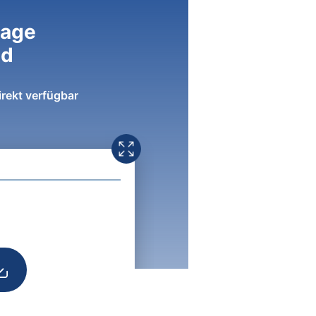
lage
ad
irekt verfügbar