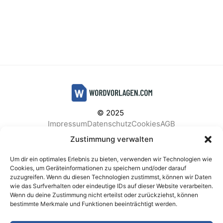
© 2025
Impressum
Datenschutz
Cookies
AGB
Facebook
Instagram
Pinterest
Zustimmung verwalten
Um dir ein optimales Erlebnis zu bieten, verwenden wir Technologien wie
Cookies, um Geräteinformationen zu speichern und/oder darauf
zuzugreifen. Wenn du diesen Technologien zustimmst, können wir Daten
BELIEBTE KATEGORIEN
wie das Surfverhalten oder eindeutige IDs auf dieser Website verarbeiten.
Wenn du deine Zustimmung nicht erteilst oder zurückziehst, können
Berichte & Analysen
Business
Einkauf & Beschaffung
bestimmte Merkmale und Funktionen beeinträchtigt werden.
Einladungen & Karten
Familie & Feste