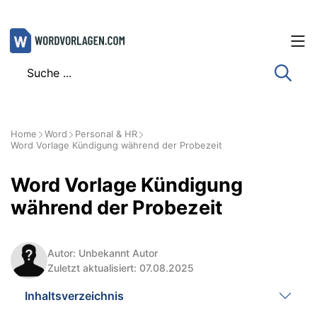
Zum
Inhalt
springen
Home
Word
Personal & HR
Word Vorlage Kündigung während der Probezeit
Word Vorlage Kündigung
während der Probezeit
Autor: Unbekannt Autor
Zuletzt aktualisiert: 07.08.2025
Inhaltsverzeichnis