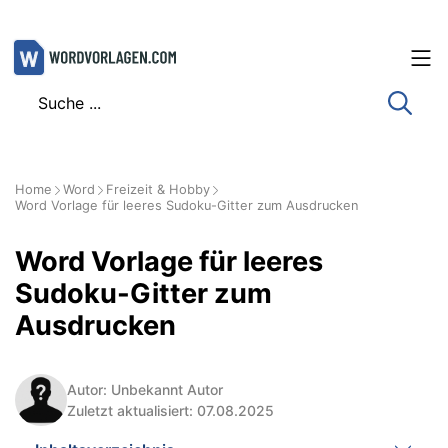
Zum
Inhalt
springen
Home
Word
Freizeit & Hobby
Word Vorlage für leeres Sudoku-Gitter zum Ausdrucken
Word Vorlage für leeres
Sudoku-Gitter zum
Ausdrucken
Autor: Unbekannt Autor
Zuletzt aktualisiert: 07.08.2025