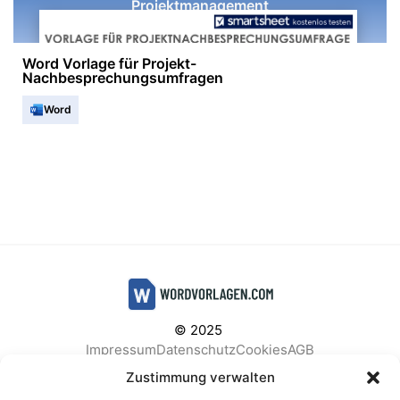
Projektmanagement
Word Vorlage für Projekt-
Nachbesprechungsumfragen
Word
© 2025
Impressum
Datenschutz
Cookies
AGB
Facebook
Instagram
Pinterest
Zustimmung verwalten