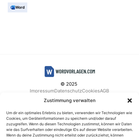
Word
© 2025
Impressum
Datenschutz
Cookies
AGB
Facebook
Instagram
Pinterest
Zustimmung verwalten
Um dir ein optimales Erlebnis zu bieten, verwenden wir Technologien wie
Cookies, um Geräteinformationen zu speichern und/oder darauf
zuzugreifen. Wenn du diesen Technologien zustimmst, können wir Daten
BELIEBTE KATEGORIEN
wie das Surfverhalten oder eindeutige IDs auf dieser Website verarbeiten.
Wenn du deine Zustimmung nicht erteilst oder zurückziehst, können
Berichte & Analysen
Business
Einkauf & Beschaffung