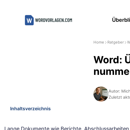
Zum
Inhalt
Überbl
springen
Home
Ratgeber
W
Word: Ü
nummeri
Autor: Mic
Zuletzt akt
Inhaltsverzeichnis
Lange Dokumente wie Berichte, Abschlussarbeiten o