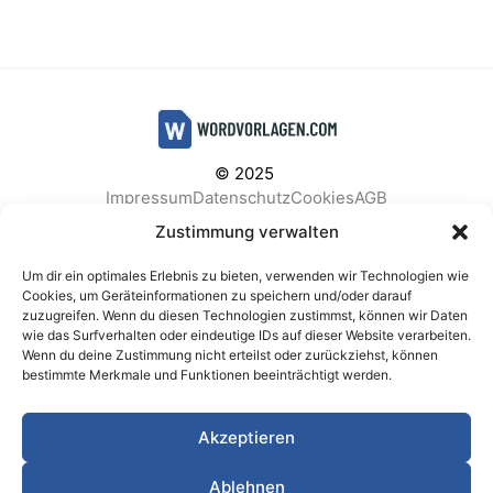
© 2025
Impressum
Datenschutz
Cookies
AGB
Facebook
Instagram
Pinterest
Zustimmung verwalten
Um dir ein optimales Erlebnis zu bieten, verwenden wir Technologien wie
Cookies, um Geräteinformationen zu speichern und/oder darauf
zuzugreifen. Wenn du diesen Technologien zustimmst, können wir Daten
BELIEBTE KATEGORIEN
wie das Surfverhalten oder eindeutige IDs auf dieser Website verarbeiten.
Wenn du deine Zustimmung nicht erteilst oder zurückziehst, können
Berichte & Analysen
Business
Einkauf & Beschaffung
bestimmte Merkmale und Funktionen beeinträchtigt werden.
Einladungen & Karten
Familie & Feste
Finanzen & Buchhaltung
Finanzen & Verträge
Akzeptieren
Freizeit & Hobby
Gesundheit & Vorsorge
IT & Datenschutz
Kinder & Betreuung
Kochen & Haushalt
Ablehnen